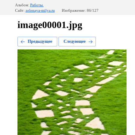
Альбом:
Работы.
Сайт:
zelenaya-milya.ru
Изображение: 86/127
image00001.jpg
Предыдущее
Следующее